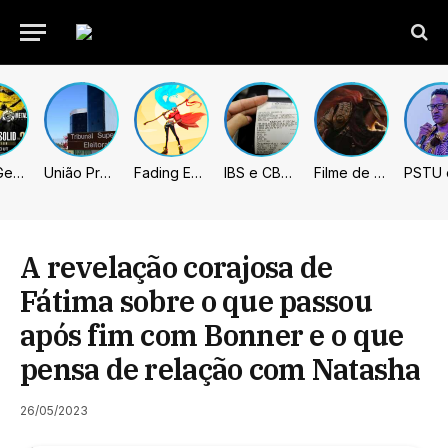
Metal Gear Solid: Master Collection 2 terá legendas e menus em portugues
União Progressista e PL terão mais tempo de propaganda eleitoral
Fading Echo – Review
IBS e CBS necessitarão constar nas notas fiscais com início desta 2ª. Entenda
Filme de Elden Ring tem gravações concluídas, mas ainda fica longe do lançamento
A revelação corajosa de
Fátima sobre o que passou
após fim com Bonner e o que
pensa de relação com Natasha
26/05/2023