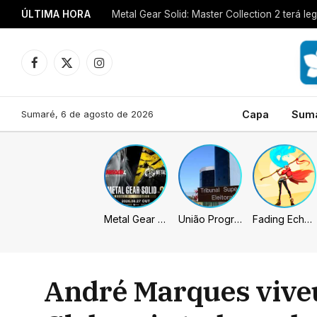
ÚLTIMA HORA
Metal Gear Solid: Master Collection 2 terá 
Facebook
X
Instagram
(Twitter)
Sumaré, 6 de agosto de 2026
Capa
Sum
Metal Gear Solid: Master Collection 2 terá legendas e menus em portugues
União Progressista e PL terão mais tempo de propaganda eleitoral
Fading Echo – Review
André Marques viveu