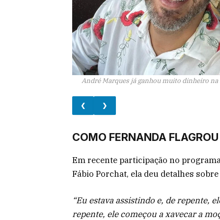
André Marques já ganhou muito dinheiro n
❮
❯
COMO FERNANDA FLAGROU 
Em recente participação no programa 
Fábio Porchat, ela deu detalhes sobre 
“Eu estava assistindo e, de repente, 
repente, ele começou a xavecar a moça