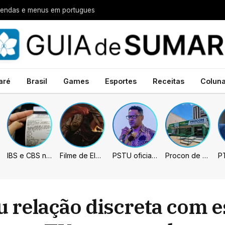
legendas e menus em portugues
aré
Brasil
Games
Esportes
Receitas
Colun
IBS e CBS necessitarão constar nas notas fiscais com início desta 2ª. Entenda
Filme de Elden Ring tem gravações concluídas, mas ainda fica longe do lançamento
PSTU oficializa Hertz Dias como candidato à Presidência da República
Procon de Sumaré promove mutirão de renegociação de dívidas com bancos, empresas e concessionárias
 relação discreta com es