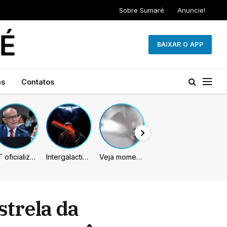
Sobre Sumaré
Anuncie!
BAIXAR O APP
as
Contatos
PT oficializa Contarato como candidato à reeleição ao Senado no ES
Intergalactic: The Heretic Prophet pode chegar unicamente em 2027, indicam rumores
Veja momento em que ex-jogador do Botafogo é atingido por muro no Rio
trela da