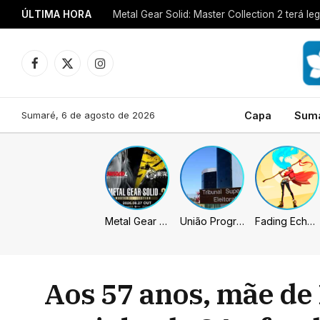
ÚLTIMA HORA
Metal Gear Solid: Master Collection 2 terá 
Facebook
X
Instagram
(Twitter)
Sumaré, 6 de agosto de 2026
Capa
Sum
Metal Gear Solid: Master Collection 2 terá legendas e menus em portugues
União Progressista e PL terão mais tempo de propaganda eleitoral
Fading Echo – Review
Aos 57 anos, mãe de