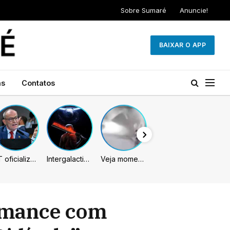
Sobre Sumaré
Anuncie!
BAIXAR O APP
as
Contatos
PT oficializa Contarato como candidato à reeleição ao Senado no ES
Intergalactic: The Heretic Prophet pode chegar unicamente em 2027, indicam rumores
Veja momento em que ex-jogador do Botafogo é atingido por muro no Rio
romance com