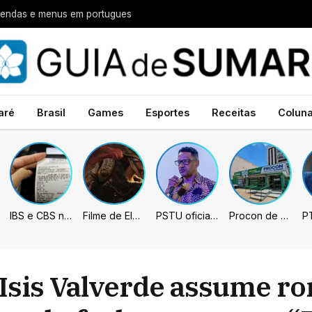
legendas e menus em portugues
aré
Brasil
Games
Esportes
Receitas
Colun
IBS e CBS necessitarão constar nas notas fiscais com início desta 2ª. Entenda
Filme de Elden Ring tem gravações concluídas, mas ainda fica longe do lançamento
PSTU oficializa Hertz Dias como candidato à Presidência da República
Procon de Sumaré promove mutirão de renegociação de dívidas com bancos, empresas e concessionárias
 Isis Valverde assume 