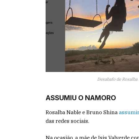
Desabafo de Rosalba 
ASSUMIU O NAMORO
Rosalba Nable e Bruno Shina
assumi
das redes sociais.
Na ocasião, a mãe de Isis Valverde c