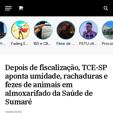
União Progressista e PL terão mais tempo de propaganda eleitoral
Fading Echo – Review
IBS e CBS necessitarão constar nas notas fiscais com início desta 2ª. Entenda
Filme de Elden Ring tem gravações concluídas, mas ainda fica longe do lançamento
PSTU oficializa Hertz Dias como candidato à Presidência da República
Depois de fiscalização, TCE-SP
aponta umidade, rachaduras e
fezes de animais em
almoxarifado da Saúde de
Sumaré
13/05/2026