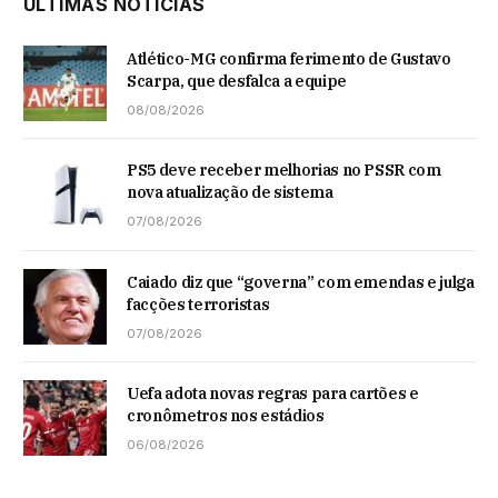
ÚLTIMAS NOTÍCIAS
Atlético-MG confirma ferimento de Gustavo
Scarpa, que desfalca a equipe
08/08/2026
PS5 deve receber melhorias no PSSR com
nova atualização de sistema
07/08/2026
Caiado diz que “governa” com emendas e julga
facções terroristas
07/08/2026
Uefa adota novas regras para cartões e
cronômetros nos estádios
06/08/2026