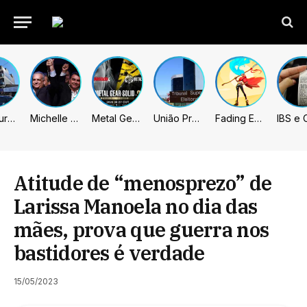
Prefeitura de Sumaré inaugura nova subsede da GCM na Área Cura
Michelle celebra vice de Flávio: “Que chapa possa ser vitoriosa”
Metal Gear Solid: Master Collection 2 terá legendas e menus em portugues
União Progressista e PL terão mais tempo de propaganda eleitoral
Fading Echo – Review
Atitude de “menosprezo” de
Larissa Manoela no dia das
mães, prova que guerra nos
bastidores é verdade
15/05/2023