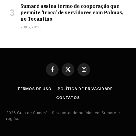
Sumaré assina termo de cooperação que
permite ‘troca’ de servidores com Palmas,
no Tocantins
29/07/2026
Facebook
X
Instagram
(Twitter)
TERMOS DE USO
POLÍTICA DE PRIVACIDADE
CONTATOS
2026 Guia de Sumaré - Seu portal de notícias em Sumaré e
região.