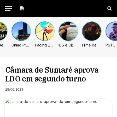
Metal Gear Solid: Master Collection 2 terá legendas e menus em portugues
União Progressista e PL terão mais tempo de propaganda eleitoral
Fading Echo – Review
IBS e CBS necessitarão constar nas notas fiscais com início desta 2ª. Entenda
Filme de Elden Ring tem gravações concluídas, mas ainda fica longe do lançamento
Câmara de Sumaré aprova
LDO em segundo turno
28/06/2023