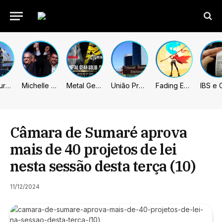
Prefeitura de Sumaré inaugura nova subsede da GCM na Área Cura
Michelle celebra vice de Flávio: “Que chapa possa ser vitoriosa”
Metal Gear Solid: Master Collection 2 terá legendas e menus em portugues
União Progressista e PL terão mais tempo de propaganda eleitoral
Fading Echo – Review
Câmara de Sumaré aprova
mais de 40 projetos de lei
nesta sessão desta terça (10)
11/12/2024