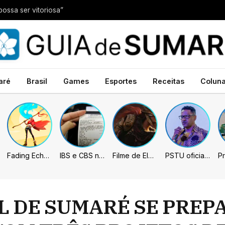
possa ser vitoriosa”
aré
Brasil
Games
Esportes
Receitas
Colun
Fading Echo – Review
IBS e CBS necessitarão constar nas notas fiscais com início desta 2ª. Entenda
Filme de Elden Ring tem gravações concluídas, mas ainda fica longe do lançamento
PSTU oficializa Hertz Dias como candidato à Presidência da República
 DE SUMARÉ SE PREP