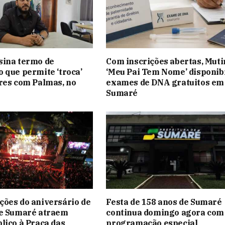
sina termo de
Com inscrições abertas, Muti
 que permite ‘troca’
‘Meu Pai Tem Nome’ disponibi
res com Palmas, no
exames de DNA gratuitos em
Sumaré
ões do aniversário de
Festa de 158 anos de Sumaré
de Sumaré atraem
continua domingo agora com
lico à Praça das
programação especial