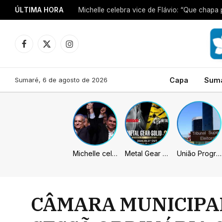
ÚLTIMA HORA
Michelle celebra vice de Flávio: “Que chapa 
Facebook
X
Instagram
(Twitter)
Sumaré, 6 de agosto de 2026
Capa
Sum
Michelle celebra vice de Flávio: “Que chapa possa ser vitoriosa”
Metal Gear Solid: Master Collection 2 terá legendas e menus em portugues
União Progressista e PL terão mais tempo de propaganda eleitoral
CÂMARA MUNICIPAL