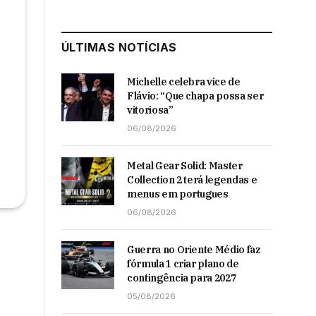
ÚLTIMAS NOTÍCIAS
Michelle celebra vice de
Flávio: “Que chapa possa ser
vitoriosa”
06/08/2026
Metal Gear Solid: Master
Collection 2 terá legendas e
menus em portugues
06/08/2026
Guerra no Oriente Médio faz
fórmula 1 criar plano de
contingência para 2027
05/08/2026