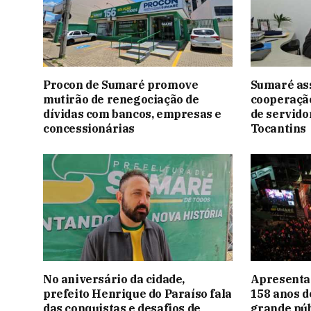
Procon de Sumaré promove
Sumaré as
mutirão de renegociação de
cooperação
dívidas com bancos, empresas e
de servido
concessionárias
Tocantins
No aniversário da cidade,
Apresentaç
prefeito Henrique do Paraíso fala
158 anos 
das conquistas e desafios de
grande púb