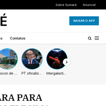
Sobre Sumaré
Anuncie!
BAIXAR O APP
as
Contatos
Procon de Sumaré promove mutirão de renegociação de dívidas com bancos, empresas e concessionárias
PT oficializa Contarato como candidato à reeleição ao Senado no ES
Intergalactic: The Heretic Prophet pode chegar unicamente em 2027, indicam rumores
ARA PARA