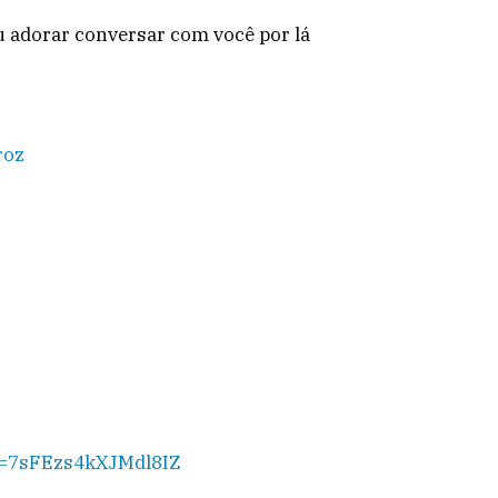
u adorar conversar com você por lá
roz
si=7sFEzs4kXJMdl8IZ