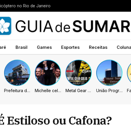
icóptero no Rio de Janeiro
aré
Brasil
Games
Esportes
Receitas
Colun
Prefeitura de Sumaré inaugura nova subsede da GCM na Área Cura
Michelle celebra vice de Flávio: “Que chapa possa ser vitoriosa”
Metal Gear Solid: Master Collection 2 terá legendas e menus em portugues
União Progressista e PL terão mais tempo de propaganda eleitoral
É Estiloso ou Cafona?