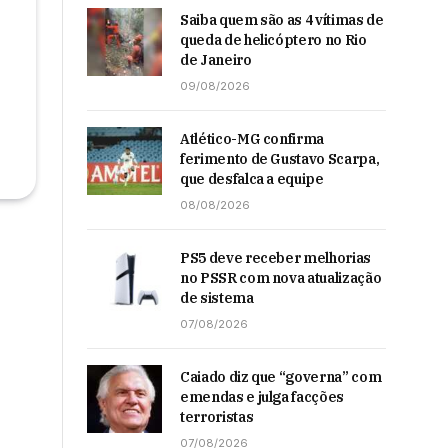
Saiba quem são as 4 vítimas de
queda de helicóptero no Rio
de Janeiro
09/08/2026
Atlético-MG confirma
ferimento de Gustavo Scarpa,
que desfalca a equipe
08/08/2026
PS5 deve receber melhorias
no PSSR com nova atualização
de sistema
07/08/2026
Caiado diz que “governa” com
emendas e julga facções
terroristas
07/08/2026