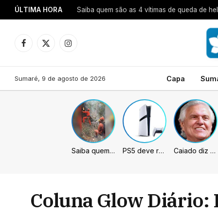
ÚLTIMA HORA
Saiba quem são as 4 vítimas de queda de hel
Facebook
X
Instagram
(Twitter)
Sumaré, 9 de agosto de 2026
Capa
Sum
Saiba quem são as 4 vítimas de queda de helicóptero no Rio de Janeiro
PS5 deve receber melhorias no PSSR com nova atualização de sistema
Caiado diz que “governa” com emendas e julga facções terroristas
Coluna Glow Diário: 