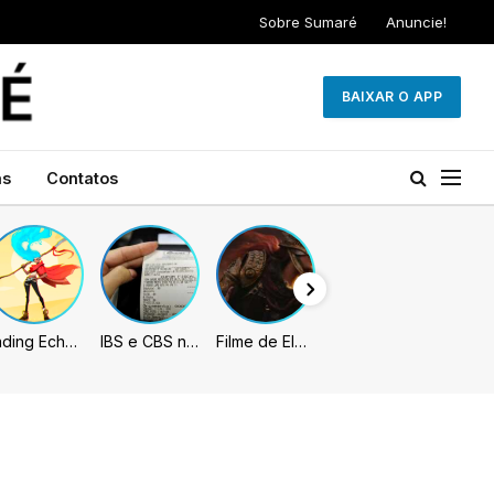
Sobre Sumaré
Anuncie!
BAIXAR O APP
as
Contatos
Fading Echo – Review
IBS e CBS necessitarão constar nas notas fiscais com início desta 2ª. Entenda
Filme de Elden Ring tem gravações concluídas, mas ainda fica longe do lançamento