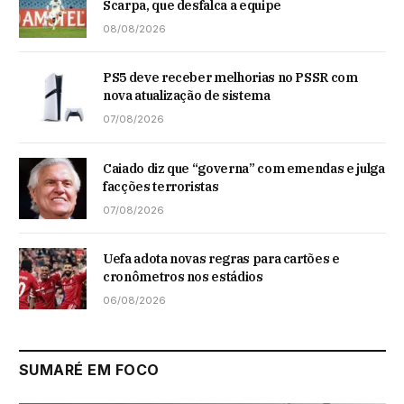
Scarpa, que desfalca a equipe
08/08/2026
PS5 deve receber melhorias no PSSR com
nova atualização de sistema
07/08/2026
Caiado diz que “governa” com emendas e julga
facções terroristas
07/08/2026
Uefa adota novas regras para cartões e
cronômetros nos estádios
06/08/2026
SUMARÉ EM FOCO