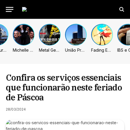
Prefeitura de Sumaré inaugura nova subsede da GCM na Área Cura
Michelle celebra vice de Flávio: “Que chapa possa ser vitoriosa”
Metal Gear Solid: Master Collection 2 terá legendas e menus em portugues
União Progressista e PL terão mais tempo de propaganda eleitoral
Fading Echo – Review
Confira os serviços essenciais
que funcionarão neste feriado
de Páscoa
28/03/2024