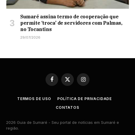
Sumaré assina termo de cooperação que
permite ‘troca’ de servidores com Palmas,
no Tocantins
29/07/2026
Facebook
X
Instagram
(Twitter)
TERMOS DE USO
POLÍTICA DE PRIVACIDADE
CONTATOS
2026 Guia de Sumaré - Seu portal de notícias em Sumaré e
região.