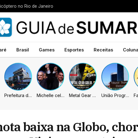
icóptero no Rio de Janeiro
aré
Brasil
Games
Esportes
Receitas
Colun
Prefeitura de Sumaré inaugura nova subsede da GCM na Área Cura
Michelle celebra vice de Flávio: “Que chapa possa ser vitoriosa”
Metal Gear Solid: Master Collection 2 terá legendas e menus em portugues
União Progressista e PL terão mais tempo de propaganda eleitoral
ta baixa na Globo, chor