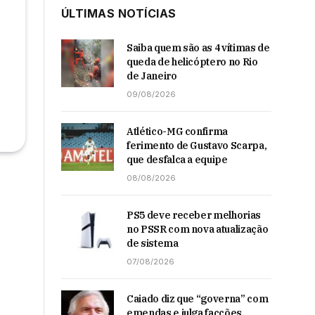
ÚLTIMAS NOTÍCIAS
Saiba quem são as 4 vítimas de
queda de helicóptero no Rio
de Janeiro
09/08/2026
Atlético-MG confirma
ferimento de Gustavo Scarpa,
que desfalca a equipe
08/08/2026
PS5 deve receber melhorias
no PSSR com nova atualização
de sistema
07/08/2026
Caiado diz que “governa” com
emendas e julga facções