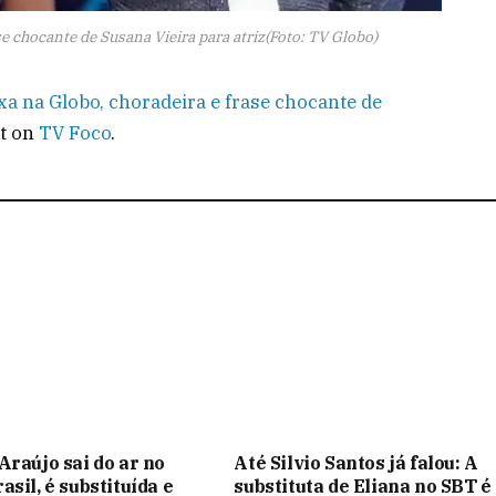
e chocante de Susana Vieira para atriz(Foto: TV Globo)
a na Globo, choradeira e frase chocante de
st on
TV Foco
.
Araújo sai do ar no
Até Silvio Santos já falou: A
sil, é substituída e
substituta de Eliana no SBT é