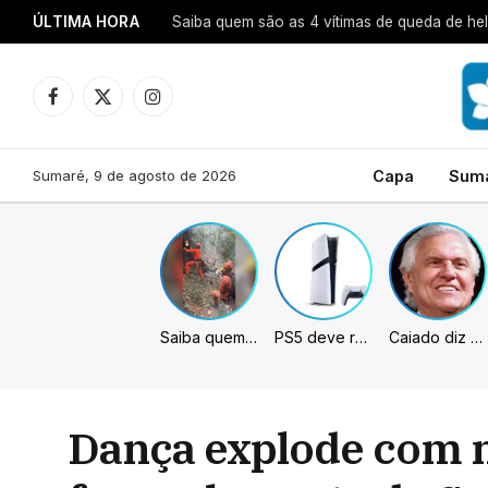
ÚLTIMA HORA
Saiba quem são as 4 vítimas de queda de hel
Facebook
X
Instagram
(Twitter)
Sumaré, 9 de agosto de 2026
Capa
Sum
Saiba quem são as 4 vítimas de queda de helicóptero no Rio de Janeiro
PS5 deve receber melhorias no PSSR com nova atualização de sistema
Caiado diz que “governa” com emendas e julga facções terroristas
Dança explode com no