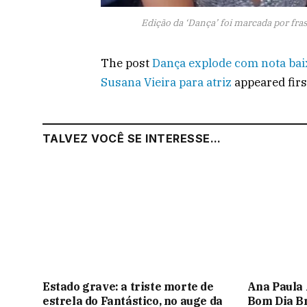
Edição da ‘Dança’ foi marcada por fras
The post
Dança explode com nota baix
Susana Vieira para atriz
appeared fir
TALVEZ VOCÊ SE INTERESSE...
Estado grave: a triste morte de
Ana Paula 
estrela do Fantástico, no auge da
Bom Dia Bra