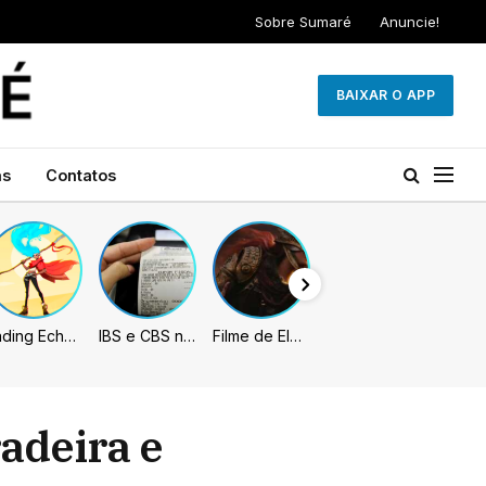
Sobre Sumaré
Anuncie!
BAIXAR O APP
as
Contatos
Fading Echo – Review
IBS e CBS necessitarão constar nas notas fiscais com início desta 2ª. Entenda
Filme de Elden Ring tem gravações concluídas, mas ainda fica longe do lançamento
adeira e