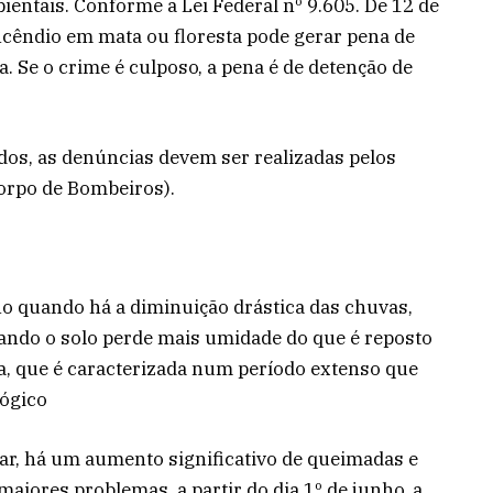
entais. Conforme a Lei Federal nº 9.605. De 12 de
incêndio em mata ou floresta pode gerar pena de
a. Se o crime é culposo, a pena é de detenção de
dos, as denúncias devem ser realizadas pelos
Corpo de Bombeiros).
no quando há a diminuição drástica das chuvas,
ando o solo perde mais umidade do que é reposto
ca, que é caracterizada num período extenso que
lógico
ar, há um aumento significativo de queimadas e
maiores problemas, a partir do dia 1º de junho, a