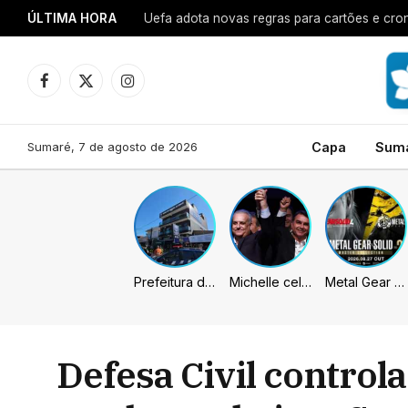
ÚLTIMA HORA
Uefa adota novas regras para cartões e cro
Facebook
X
Instagram
(Twitter)
Sumaré, 7 de agosto de 2026
Capa
Sum
Prefeitura de Sumaré inaugura nova subsede da GCM na Área Cura
Michelle celebra vice de Flávio: “Que chapa possa ser vitoriosa”
Metal Gear Solid: Master Collection 2 terá legendas e menus em portugues
Defesa Civil control