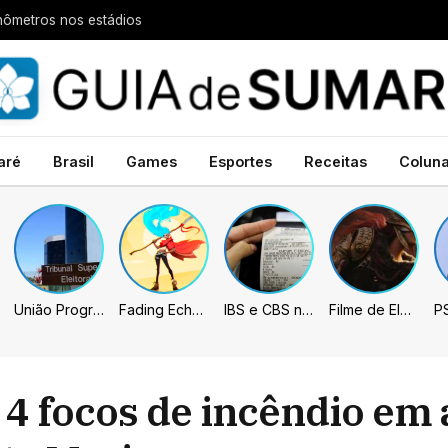
nômetros nos estádios
aré
Brasil
Games
Esportes
Receitas
Colun
União Progressista e PL terão mais tempo de propaganda eleitoral
Fading Echo – Review
IBS e CBS necessitarão constar nas notas fiscais com início desta 2ª. Entenda
Filme de Elden Ring tem gravações concluídas, mas ainda fica longe do lançamento
a 4 focos de incêndio em