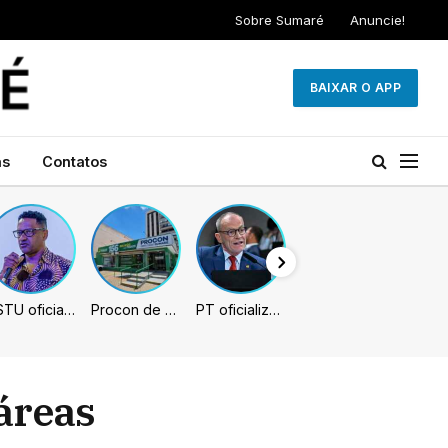
Sobre Sumaré
Anuncie!
BAIXAR O APP
as
Contatos
PSTU oficializa Hertz Dias como candidato à Presidência da República
Procon de Sumaré promove mutirão de renegociação de dívidas com bancos, empresas e concessionárias
PT oficializa Contarato como candidato à reeleição ao Senado no ES
 áreas