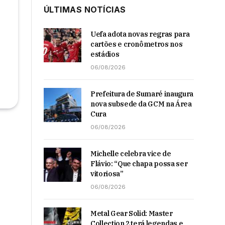
ÚLTIMAS NOTÍCIAS
Uefa adota novas regras para
cartões e cronômetros nos
estádios
06/08/2026
Prefeitura de Sumaré inaugura
nova subsede da GCM na Área
Cura
06/08/2026
Michelle celebra vice de
Flávio: “Que chapa possa ser
vitoriosa”
06/08/2026
Metal Gear Solid: Master
Collection 2 terá legendas e