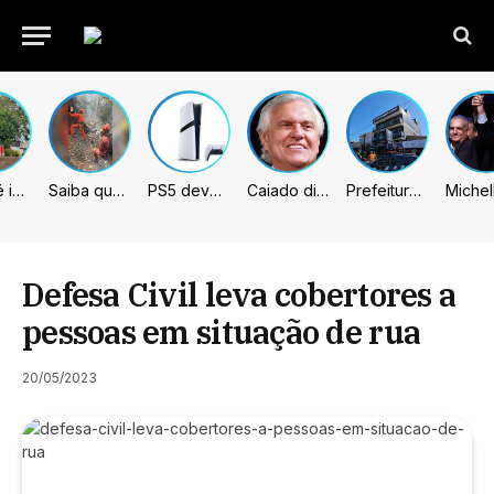
Sumaré inicia retirada de murtas para combater doença que ameaça a citricultura
Saiba quem são as 4 vítimas de queda de helicóptero no Rio de Janeiro
PS5 deve receber melhorias no PSSR com nova atualização de sistema
Caiado diz que “governa” com emendas e julga facções terroristas
Prefeitura de Sumaré inaugura nova subsede da GCM na Área Cura
Defesa Civil leva cobertores a
pessoas em situação de rua
20/05/2023