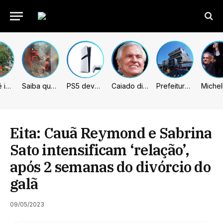
Sumaré inicia retirada de murtas para combater doença que ameaça a citricultura
Saiba quem são as 4 vítimas de queda de helicóptero no Rio de Janeiro
PS5 deve receber melhorias no PSSR com nova atualização de sistema
Caiado diz que “governa” com emendas e julga facções terroristas
Prefeitura de Sumaré inaugura nova subsede da GCM na Área Cura
Eita: Cauã Reymond e Sabrina
Sato intensificam ‘relação’,
após 2 semanas do divórcio do
galã
09/05/2023