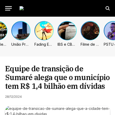
Metal Gear Solid: Master Collection 2 terá legendas e menus em portugues
União Progressista e PL terão mais tempo de propaganda eleitoral
Fading Echo – Review
IBS e CBS necessitarão constar nas notas fiscais com início desta 2ª. Entenda
Filme de Elden Ring tem gravações concluídas, mas ainda fica longe do lançamento
Equipe de transição de
Sumaré alega que o município
tem R$ 1,4 bilhão em dívidas
28/12/2024