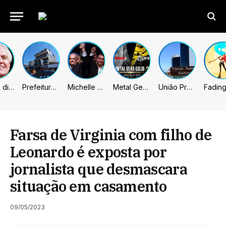
Caiado diz que “governa” com emendas e julga facções terroristas
Prefeitura de Sumaré inaugura nova subsede da GCM na Área Cura
Michelle celebra vice de Flávio: “Que chapa possa ser vitoriosa”
Metal Gear Solid: Master Collection 2 terá legendas e menus em portugues
União Progressista e PL terão mais tempo de propaganda eleitoral
Farsa de Virginia com filho de
Leonardo é exposta por
jornalista que desmascara
situação em casamento
09/05/2023