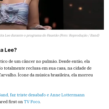
ta Lee durante o programa do Faustão (Foto: Reprodução / Band)
ta Lee?
tico de um câncer no pulmão. Desde então, ela
o totalmente reclusa em sua casa, na cidade de
arvalho. Ícone da música brasileira, ela morreu
and, faz triste desabafo e Anne Lottermann
red first on
TV Foco
.