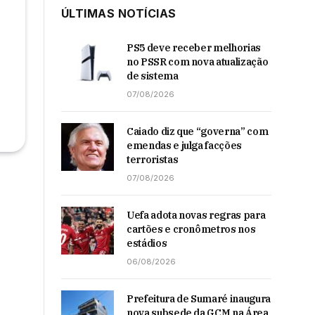
ÚLTIMAS NOTÍCIAS
PS5 deve receber melhorias
no PSSR com nova atualização
de sistema
07/08/2026
Caiado diz que “governa” com
emendas e julga facções
terroristas
07/08/2026
Uefa adota novas regras para
cartões e cronômetros nos
estádios
06/08/2026
Prefeitura de Sumaré inaugura
nova subsede da GCM na Área