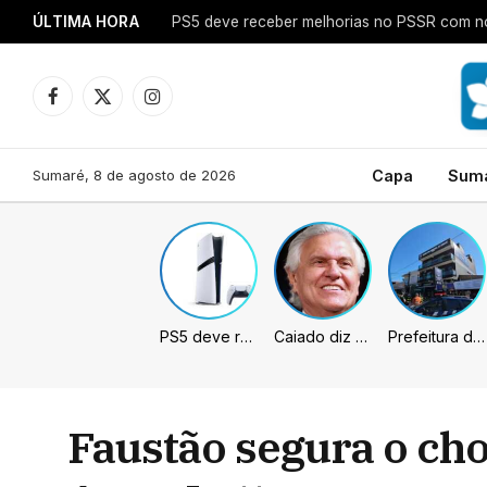
ÚLTIMA HORA
PS5 deve receber melhorias no PSSR com no
Facebook
X
Instagram
(Twitter)
Sumaré, 8 de agosto de 2026
Capa
Sum
PS5 deve receber melhorias no PSSR com nova atualização de sistema
Caiado diz que “governa” com emendas e julga facções terroristas
Prefeitura de Sumaré inaugura nova subsede da GCM na Área Cura
Faustão segura o cho