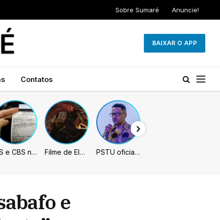
Sobre Sumaré
Anuncie!
BAIXAR O APP
as
Contatos
IBS e CBS necessitarão constar nas notas fiscais com início desta 2ª. Entenda
Filme de Elden Ring tem gravações concluídas, mas ainda fica longe do lançamento
PSTU oficializa Hertz Dias como candidato à Presidência da República
sabafo e