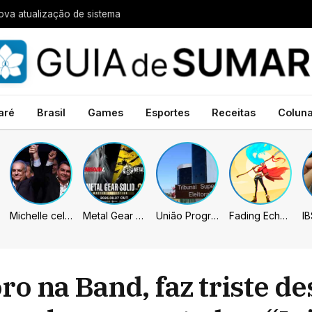
va atualização de sistema
aré
Brasil
Games
Esportes
Receitas
Colun
Michelle celebra vice de Flávio: “Que chapa possa ser vitoriosa”
Metal Gear Solid: Master Collection 2 terá legendas e menus em portugues
União Progressista e PL terão mais tempo de propaganda eleitoral
Fading Echo – Review
ro na Band, faz triste de