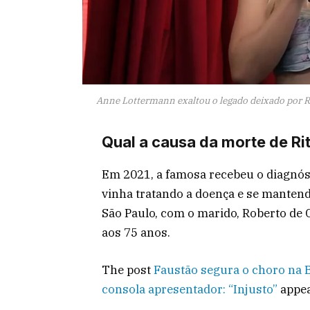
Anne Lottermann exaltou o legado deixado por Ri
Qual a causa da morte de Ri
Em 2021, a famosa recebeu o diagnós
vinha tratando a doença e se mantend
São Paulo, com o marido, Roberto de C
aos 75 anos.
The post
Faustão segura o choro na B
consola apresentador: “Injusto”
appea