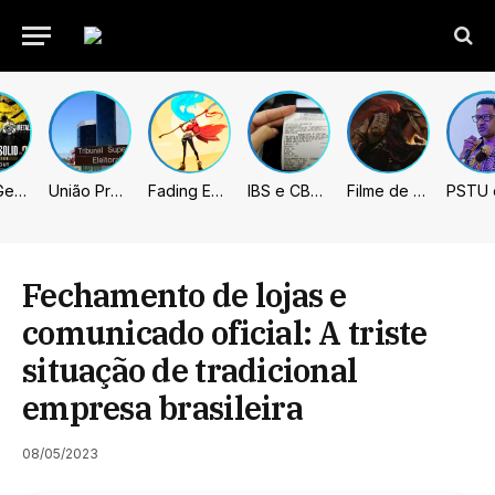
Metal Gear Solid: Master Collection 2 terá legendas e menus em portugues
União Progressista e PL terão mais tempo de propaganda eleitoral
Fading Echo – Review
IBS e CBS necessitarão constar nas notas fiscais com início desta 2ª. Entenda
Filme de Elden Ring tem gravações concluídas, mas ainda fica longe do lançamento
Fechamento de lojas e
comunicado oficial: A triste
situação de tradicional
empresa brasileira
08/05/2023