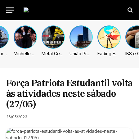
Prefeitura de Sumaré inaugura nova subsede da GCM na Área Cura
Michelle celebra vice de Flávio: “Que chapa possa ser vitoriosa”
Metal Gear Solid: Master Collection 2 terá legendas e menus em portugues
União Progressista e PL terão mais tempo de propaganda eleitoral
Fading Echo – Review
Força Patriota Estudantil volta
às atividades neste sábado
(27/05)
26/05/2023