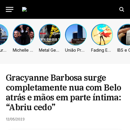
Prefeitura de Sumaré inaugura nova subsede da GCM na Área Cura
Michelle celebra vice de Flávio: “Que chapa possa ser vitoriosa”
Metal Gear Solid: Master Collection 2 terá legendas e menus em portugues
União Progressista e PL terão mais tempo de propaganda eleitoral
Fading Echo – Review
Gracyanne Barbosa surge
completamente nua com Belo
atrás e mãos em parte íntima:
“Abriu cedo”
12/05/2023