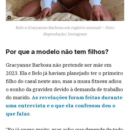
Belo e Gracyanne Barbosa em registro sensual — Foto:
Reprodução/ Instagram
Por que a modelo não tem filhos?
Gracyanne Barbosa não pretende ser mãe em
2023. Ela e Belo já haviam planejado ter o primeiro
filho do casal neste ano, mas a musa fitness adiou
o sonho da gravidez devido à demanda de trabalho
do marido.
As revelações foram feitas durante
uma entrevista e o que ela confessou deu o
que falar.
“Eu já quero muito, mas acho que depende de tudo