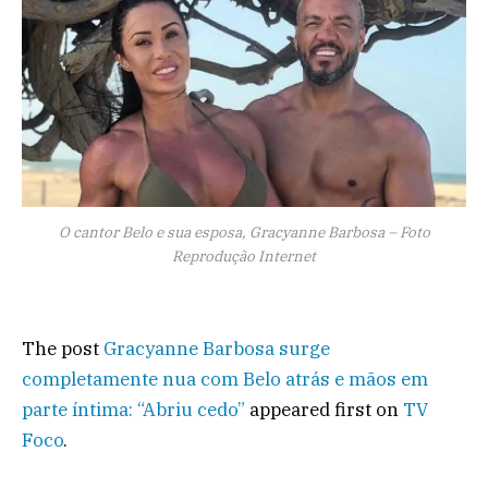
O cantor Belo e sua esposa, Gracyanne Barbosa – Foto
Reprodução Internet
The post
Gracyanne Barbosa surge
completamente nua com Belo atrás e mãos em
parte íntima: “Abriu cedo”
appeared first on
TV
Foco
.