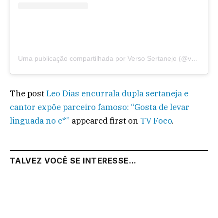
Uma publicação compartilhada por Verso Sertanejo (@versinhooficial)
The post
Leo Dias encurrala dupla sertaneja e
cantor expõe parceiro famoso: “Gosta de levar
linguada no c*”
appeared first on
TV Foco
.
TALVEZ VOCÊ SE INTERESSE...