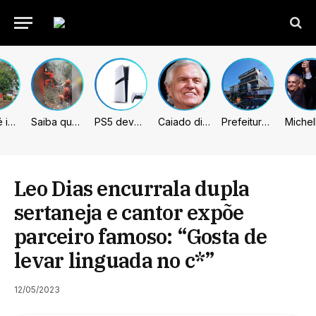
Sumaré inicia retirada de murtas para combater doença que ameaça a citricultura
Saiba quem são as 4 vítimas de queda de helicóptero no Rio de Janeiro
PS5 deve receber melhorias no PSSR com nova atualização de sistema
Caiado diz que “governa” com emendas e julga facções terroristas
Prefeitura de Sumaré inaugura nova subsede da GCM na Área Cura
Leo Dias encurrala dupla
sertaneja e cantor expõe
parceiro famoso: “Gosta de
levar linguada no c*”
12/05/2023