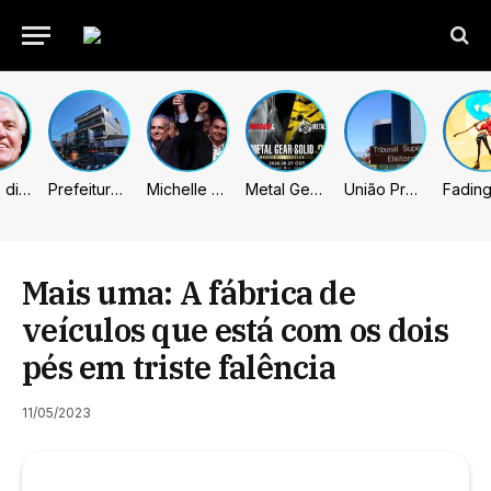
Caiado diz que “governa” com emendas e julga facções terroristas
Prefeitura de Sumaré inaugura nova subsede da GCM na Área Cura
Michelle celebra vice de Flávio: “Que chapa possa ser vitoriosa”
Metal Gear Solid: Master Collection 2 terá legendas e menus em portugues
União Progressista e PL terão mais tempo de propaganda eleitoral
Mais uma: A fábrica de
veículos que está com os dois
pés em triste falência
11/05/2023