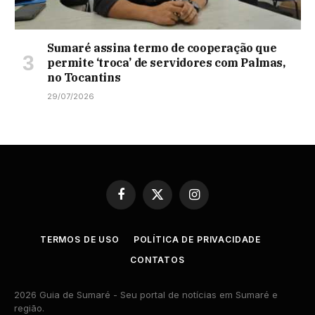
Sumaré assina termo de cooperação que
permite ‘troca’ de servidores com Palmas,
no Tocantins
29/07/2026
Facebook
X
Instagram
(Twitter)
TERMOS DE USO
POLÍTICA DE PRIVACIDADE
CONTATOS
2026 Guia de Sumaré - Seu portal de notícias em Sumaré e
região.