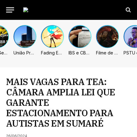
Metal Gear Solid: Master Collection 2 terá legendas e menus em portugues
União Progressista e PL terão mais tempo de propaganda eleitoral
Fading Echo – Review
IBS e CBS necessitarão constar nas notas fiscais com início desta 2ª. Entenda
Filme de Elden Ring tem gravações concluídas, mas ainda fica longe do lançamento
MAIS VAGAS PARA TEA:
CÂMARA AMPLIA LEI QUE
GARANTE
ESTACIONAMENTO PARA
AUTISTAS EM SUMARÉ
26/06/2024