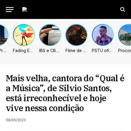
União Progressista e PL terão mais tempo de propaganda eleitoral
Fading Echo – Review
IBS e CBS necessitarão constar nas notas fiscais com início desta 2ª. Entenda
Filme de Elden Ring tem gravações concluídas, mas ainda fica longe do lançamento
PSTU oficializa Hertz Dias como candidato à Presidência da República
Mais velha, cantora do “Qual é
a Música”, de Silvio Santos,
está irreconhecível e hoje
vive nessa condição
08/05/2023