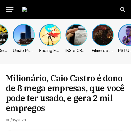
Metal Gear Solid: Master Collection 2 terá legendas e menus em portugues
União Progressista e PL terão mais tempo de propaganda eleitoral
Fading Echo – Review
IBS e CBS necessitarão constar nas notas fiscais com início desta 2ª. Entenda
Filme de Elden Ring tem gravações concluídas, mas ainda fica longe do lançamento
Milionário, Caio Castro é dono
de 8 mega empresas, que você
pode ter usado, e gera 2 mil
empregos
08/05/2023