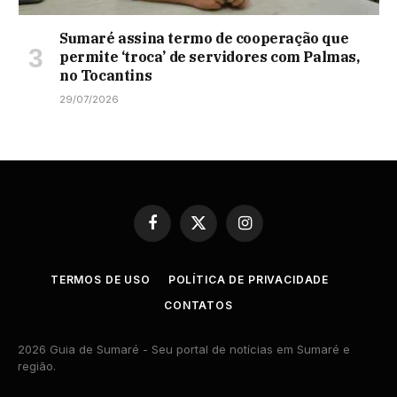
Sumaré assina termo de cooperação que
permite ‘troca’ de servidores com Palmas,
no Tocantins
29/07/2026
Facebook
X
Instagram
(Twitter)
TERMOS DE USO
POLÍTICA DE PRIVACIDADE
CONTATOS
2026 Guia de Sumaré - Seu portal de notícias em Sumaré e
região.