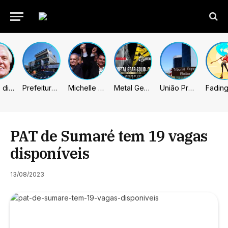
Caiado diz que “governa” com emendas e julga facções terroristas
Prefeitura de Sumaré inaugura nova subsede da GCM na Área Cura
Michelle celebra vice de Flávio: “Que chapa possa ser vitoriosa”
Metal Gear Solid: Master Collection 2 terá legendas e menus em portugues
União Progressista e PL terão mais tempo de propaganda eleitoral
PAT de Sumaré tem 19 vagas
disponíveis
13/08/2023