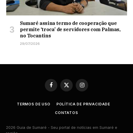
Sumaré assina termo de cooperação que
permite ‘troca’ de servidores com Palmas,
no Tocantins
29/07/2026
Facebook
X
Instagram
(Twitter)
TERMOS DE USO
POLÍTICA DE PRIVACIDADE
CONTATOS
2026 Guia de Sumaré - Seu portal de notícias em Sumaré e
região.