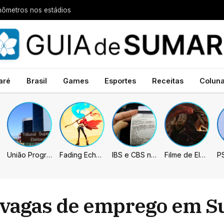
nômetros nos estádios
aré
Brasil
Games
Esportes
Receitas
Colun
União Progressista e PL terão mais tempo de propaganda eleitoral
Fading Echo – Review
IBS e CBS necessitarão constar nas notas fiscais com início desta 2ª. Entenda
Filme de Elden Ring tem gravações concluídas, mas ainda fica longe do lançamento
8 vagas de emprego em 