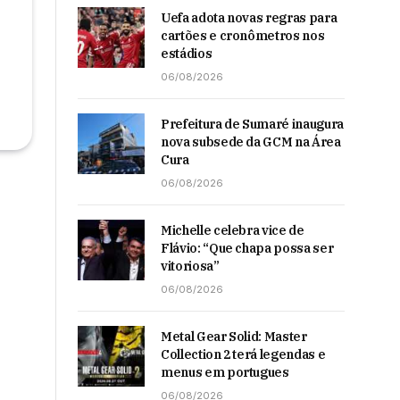
Uefa adota novas regras para
cartões e cronômetros nos
estádios
06/08/2026
Prefeitura de Sumaré inaugura
nova subsede da GCM na Área
Cura
06/08/2026
Michelle celebra vice de
Flávio: “Que chapa possa ser
vitoriosa”
06/08/2026
Metal Gear Solid: Master
Collection 2 terá legendas e
menus em portugues
06/08/2026