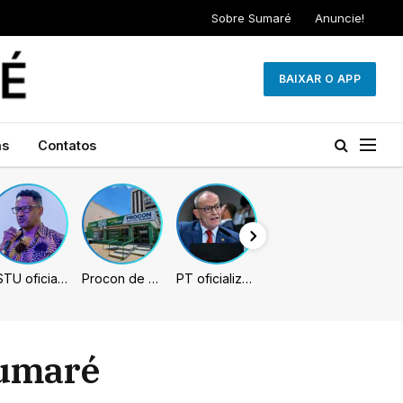
Sobre Sumaré
Anuncie!
BAIXAR O APP
as
Contatos
PSTU oficializa Hertz Dias como candidato à Presidência da República
Procon de Sumaré promove mutirão de renegociação de dívidas com bancos, empresas e concessionárias
PT oficializa Contarato como candidato à reeleição ao Senado no ES
Sumaré