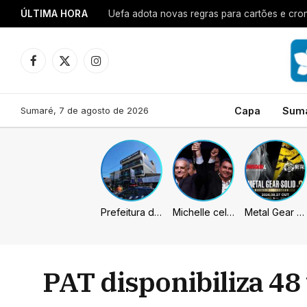
ÚLTIMA HORA
Uefa adota novas regras para cartões e cro
Facebook
X
Instagram
(Twitter)
Sumaré, 7 de agosto de 2026
Capa
Sum
Prefeitura de Sumaré inaugura nova subsede da GCM na Área Cura
Michelle celebra vice de Flávio: “Que chapa possa ser vitoriosa”
Metal Gear Solid: Master Collection 2 terá legendas e menus em portugues
PAT disponibiliza 4