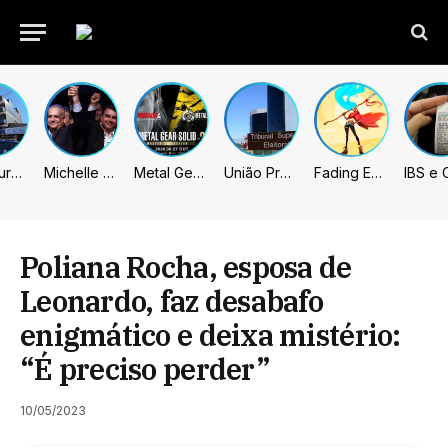
Prefeitura de Sumaré inaugura nova subsede da GCM na Área Cura
Michelle celebra vice de Flávio: “Que chapa possa ser vitoriosa”
Metal Gear Solid: Master Collection 2 terá legendas e menus em portugues
União Progressista e PL terão mais tempo de propaganda eleitoral
Fading Echo – Review
Poliana Rocha, esposa de
Leonardo, faz desabafo
enigmático e deixa mistério:
“É preciso perder”
10/05/2023