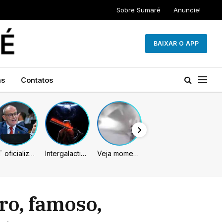
Sobre Sumaré
Anuncie!
BAIXAR O APP
as
Contatos
PT oficializa Contarato como candidato à reeleição ao Senado no ES
Intergalactic: The Heretic Prophet pode chegar unicamente em 2027, indicam rumores
Veja momento em que ex-jogador do Botafogo é atingido por muro no Rio
ro, famoso,