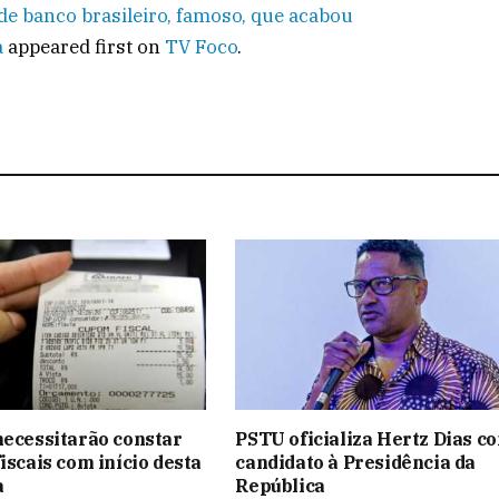
de banco brasileiro, famoso, que acabou
a
appeared first on
TV Foco
.
necessitarão constar
PSTU oficializa Hertz Dias c
iscais com início desta
candidato à Presidência da
a
República