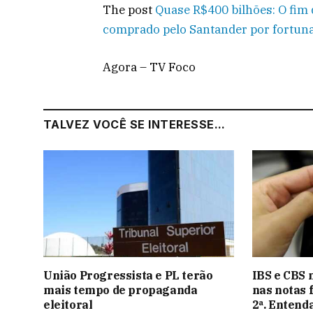
The post
Quase R$400 bilhões: O fim 
comprado pelo Santander por fortun
Agora – TV Foco
TALVEZ VOCÊ SE INTERESSE...
União Progressista e PL terão
IBS e CBS 
mais tempo de propaganda
nas notas f
eleitoral
2ª. Entend