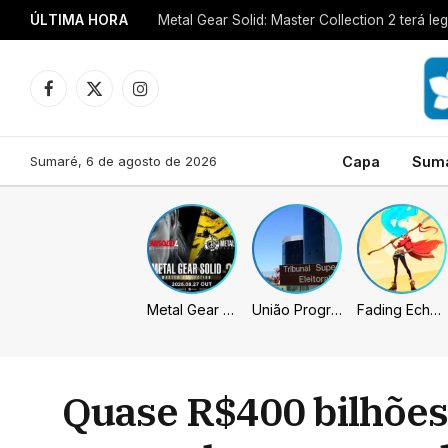
ÚLTIMA HORA
Metal Gear Solid: Master Collection 2 terá 
Facebook
X
Instagram
(Twitter)
Sumaré, 6 de agosto de 2026
Capa
Sum
Metal Gear Solid: Master Collection 2 terá legendas e menus em portugues
União Progressista e PL terão mais tempo de propaganda eleitoral
Fading Echo – Review
Quase R$400 bilhões: