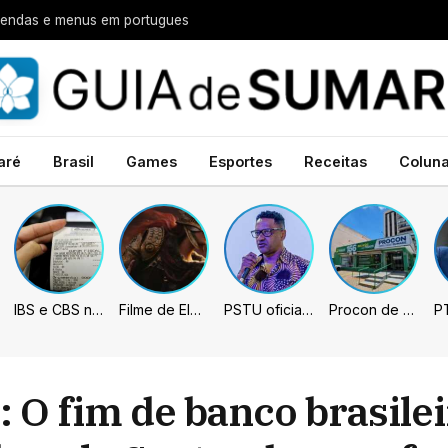
legendas e menus em portugues
aré
Brasil
Games
Esportes
Receitas
Colun
IBS e CBS necessitarão constar nas notas fiscais com início desta 2ª. Entenda
Filme de Elden Ring tem gravações concluídas, mas ainda fica longe do lançamento
PSTU oficializa Hertz Dias como candidato à Presidência da República
Procon de Sumaré promove mutirão de renegociação de dívidas com bancos, empresas e concessionárias
 O fim de banco brasilei