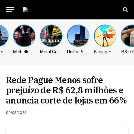
Prefeitura de Sumaré inaugura nova subsede da GCM na Área Cura
Michelle celebra vice de Flávio: “Que chapa possa ser vitoriosa”
Metal Gear Solid: Master Collection 2 terá legendas e menus em portugues
União Progressista e PL terão mais tempo de propaganda eleitoral
Fading Echo – Review
Rede Pague Menos sofre
prejuízo de R$ 62,8 milhões e
anuncia corte de lojas em 66%
09/05/2023