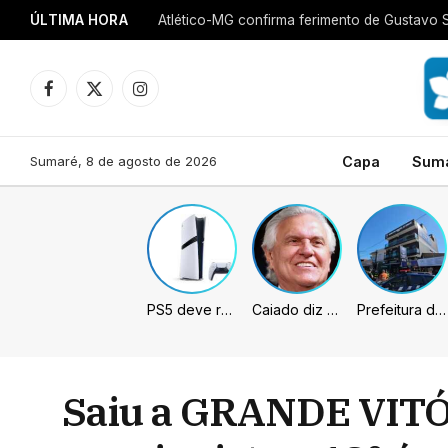
ÚLTIMA HORA
Atlético-MG confirma ferimento de Gustavo 
Facebook
X
Instagram
(Twitter)
Sumaré, 8 de agosto de 2026
Capa
Sum
PS5 deve receber melhorias no PSSR com nova atualização de sistema
Caiado diz que “governa” com emendas e julga facções terroristas
Prefeitura de Sumaré inaugura nova subsede da GCM na Área Cura
Saiu a GRANDE VITÓ