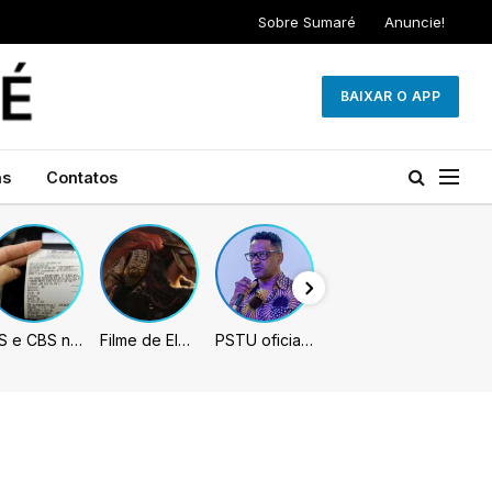
Sobre Sumaré
Anuncie!
BAIXAR O APP
as
Contatos
IBS e CBS necessitarão constar nas notas fiscais com início desta 2ª. Entenda
Filme de Elden Ring tem gravações concluídas, mas ainda fica longe do lançamento
PSTU oficializa Hertz Dias como candidato à Presidência da República