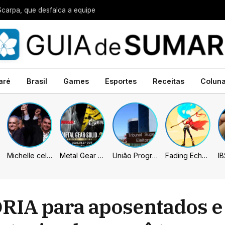
Scarpa, que desfalca a equipe
aré
Brasil
Games
Esportes
Receitas
Colun
Michelle celebra vice de Flávio: “Que chapa possa ser vitoriosa”
Metal Gear Solid: Master Collection 2 terá legendas e menus em portugues
União Progressista e PL terão mais tempo de propaganda eleitoral
Fading Echo – Review
RIA para aposentados e