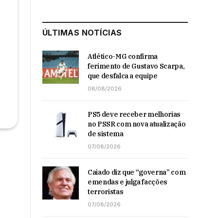
ÚLTIMAS NOTÍCIAS
Atlético-MG confirma
ferimento de Gustavo Scarpa,
que desfalca a equipe
08/08/2026
PS5 deve receber melhorias
no PSSR com nova atualização
de sistema
07/08/2026
Caiado diz que “governa” com
emendas e julga facções
terroristas
07/08/2026