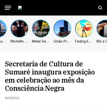
Prefeitura de Sumaré inaugura nova subsede da GCM na Área Cura
Michelle celebra vice de Flávio: “Que chapa possa ser vitoriosa”
Metal Gear Solid: Master Collection 2 terá legendas e menus em portugues
União Progressista e PL terão mais tempo de propaganda eleitoral
Fading Echo – Review
Secretaria de Cultura de
Sumaré inaugura exposição
em celebração ao mês da
Consciência Negra
10/11/2023