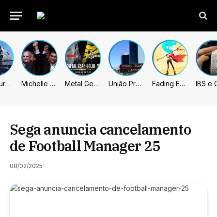
Prefeitura de Sumaré inaugura nova subsede da GCM na Área Cura
Michelle celebra vice de Flávio: “Que chapa possa ser vitoriosa”
Metal Gear Solid: Master Collection 2 terá legendas e menus em portugues
União Progressista e PL terão mais tempo de propaganda eleitoral
Fading Echo – Review
Sega anuncia cancelamento
de Football Manager 25
08/02/2025