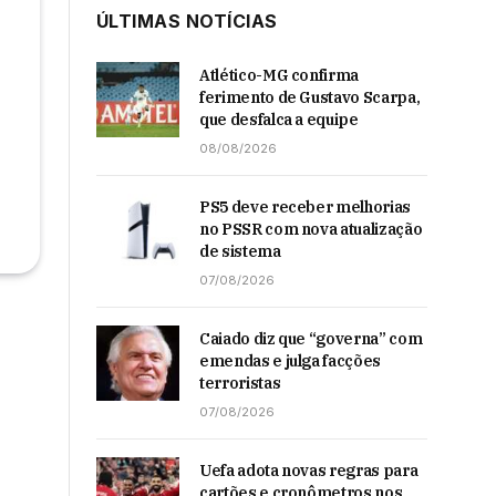
ÚLTIMAS NOTÍCIAS
Atlético-MG confirma
ferimento de Gustavo Scarpa,
que desfalca a equipe
08/08/2026
PS5 deve receber melhorias
no PSSR com nova atualização
de sistema
07/08/2026
Caiado diz que “governa” com
emendas e julga facções
terroristas
07/08/2026
Uefa adota novas regras para
cartões e cronômetros nos