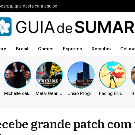
Scarpa, que desfalca a equipe
aré
Brasil
Games
Esportes
Receitas
Colun
Michelle celebra vice de Flávio: “Que chapa possa ser vitoriosa”
Metal Gear Solid: Master Collection 2 terá legendas e menus em portugues
União Progressista e PL terão mais tempo de propaganda eleitoral
Fading Echo – Review
ecebe grande patch com 