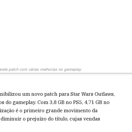
ande patch com várias melhorias no gameplay
onibilizou um novo patch para Star Wars Outlaws,
os do gameplay. Com 3,8 GB no PS5, 4,71 GB no
alização é o primeiro grande movimento da
diminuir o prejuízo do título, cujas vendas