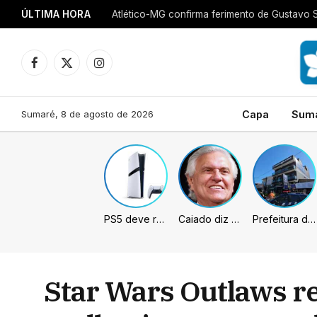
ÚLTIMA HORA
Atlético-MG confirma ferimento de Gustavo 
Facebook
X
Instagram
(Twitter)
Sumaré, 8 de agosto de 2026
Capa
Sum
PS5 deve receber melhorias no PSSR com nova atualização de sistema
Caiado diz que “governa” com emendas e julga facções terroristas
Prefeitura de Sumaré inaugura nova subsede da GCM na Área Cura
Star Wars Outlaws r