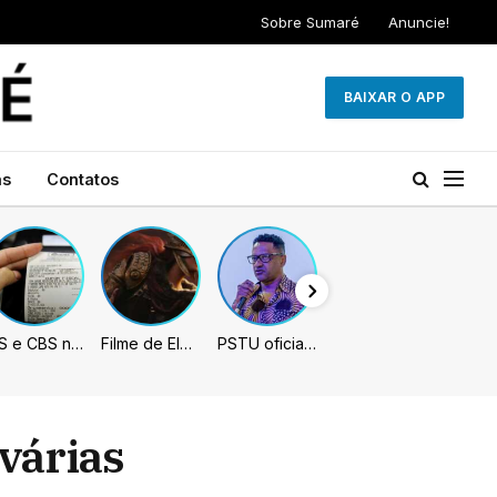
Sobre Sumaré
Anuncie!
BAIXAR O APP
as
Contatos
IBS e CBS necessitarão constar nas notas fiscais com início desta 2ª. Entenda
Filme de Elden Ring tem gravações concluídas, mas ainda fica longe do lançamento
PSTU oficializa Hertz Dias como candidato à Presidência da República
várias