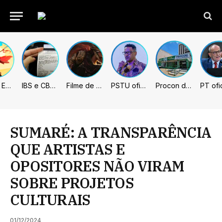
Fading Echo – Review
IBS e CBS necessitarão constar nas notas fiscais com início desta 2ª. Entenda
Filme de Elden Ring tem gravações concluídas, mas ainda fica longe do lançamento
PSTU oficializa Hertz Dias como candidato à Presidência da República
Procon de Sumaré promove mutirão de renegociação de dívidas com bancos, empresas e concessionárias
SUMARÉ: A TRANSPARÊNCIA
QUE ARTISTAS E
OPOSITORES NÃO VIRAM
SOBRE PROJETOS
CULTURAIS
01/12/2024