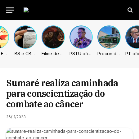
Fading Echo – Review
IBS e CBS necessitarão constar nas notas fiscais com início desta 2ª. Entenda
Filme de Elden Ring tem gravações concluídas, mas ainda fica longe do lançamento
PSTU oficializa Hertz Dias como candidato à Presidência da República
Procon de Sumaré promove mutirão de renegociação de dívidas com bancos, empresas e concessionárias
Sumaré realiza caminhada
para conscientização do
combate ao câncer
26/11/2023