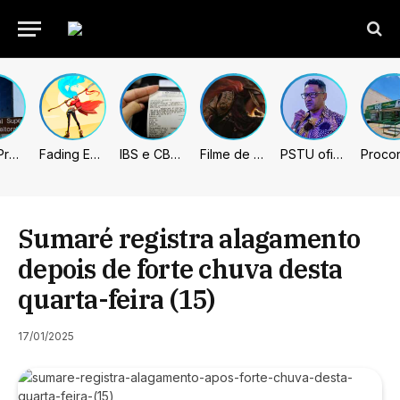
União Progressista e PL terão mais tempo de propaganda eleitoral
Fading Echo – Review
IBS e CBS necessitarão constar nas notas fiscais com início desta 2ª. Entenda
Filme de Elden Ring tem gravações concluídas, mas ainda fica longe do lançamento
PSTU oficializa Hertz Dias como candidato à Presidência da República
Sumaré registra alagamento
depois de forte chuva desta
quarta-feira (15)
17/01/2025