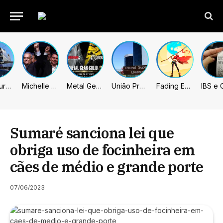
Prefeitura de Sumaré inaugura nova subsede da GCM na Área Cura
Michelle celebra vice de Flávio: “Que chapa possa ser vitoriosa”
Metal Gear Solid: Master Collection 2 terá legendas e menus em portugues
União Progressista e PL terão mais tempo de propaganda eleitoral
Fading Echo – Review
Sumaré sanciona lei que
obriga uso de focinheira em
cães de médio e grande porte
07/06/2023