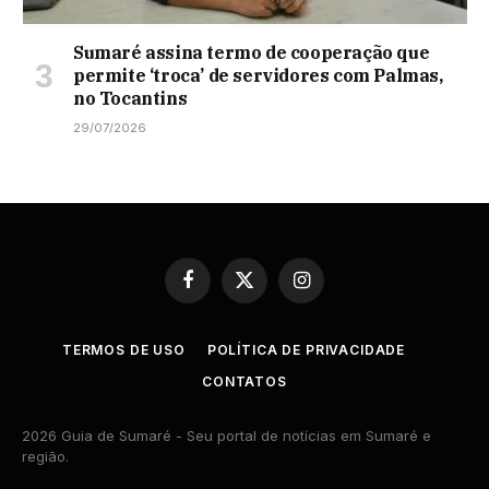
Sumaré assina termo de cooperação que
permite ‘troca’ de servidores com Palmas,
no Tocantins
29/07/2026
Facebook
X
Instagram
(Twitter)
TERMOS DE USO
POLÍTICA DE PRIVACIDADE
CONTATOS
2026 Guia de Sumaré - Seu portal de notícias em Sumaré e
região.