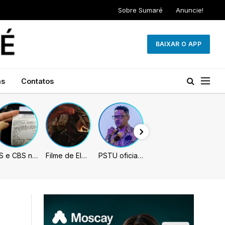
Sobre Sumaré
Anuncie!
BAIXAR O APP
as
Contatos
IBS e CBS necessitarão constar nas notas fiscais com início desta 2ª. Entenda
Filme de Elden Ring tem gravações concluídas, mas ainda fica longe do lançamento
PSTU oficializa Hertz Dias como candidato à Presidência da República