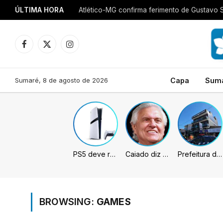
ÚLTIMA HORA
Atlético-MG confirma ferimento de Gustavo 
Facebook
X
Instagram
(Twitter)
Sumaré, 8 de agosto de 2026
Capa
Sum
PS5 deve receber melhorias no PSSR com nova atualização de sistema
Caiado diz que “governa” com emendas e julga facções terroristas
Prefeitura de Sumaré inaugura nova subsede da GCM na Área Cura
BROWSING:
GAMES