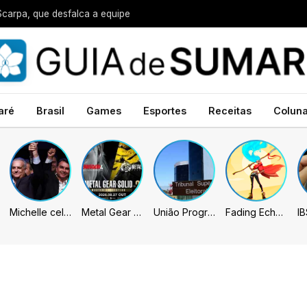
Scarpa, que desfalca a equipe
aré
Brasil
Games
Esportes
Receitas
Colun
Michelle celebra vice de Flávio: “Que chapa possa ser vitoriosa”
Metal Gear Solid: Master Collection 2 terá legendas e menus em portugues
União Progressista e PL terão mais tempo de propaganda eleitoral
Fading Echo – Review