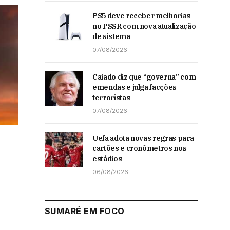
PS5 deve receber melhorias
no PSSR com nova atualização
de sistema
07/08/2026
Caiado diz que “governa” com
emendas e julga facções
terroristas
07/08/2026
Uefa adota novas regras para
cartões e cronômetros nos
estádios
06/08/2026
SUMARÉ EM FOCO