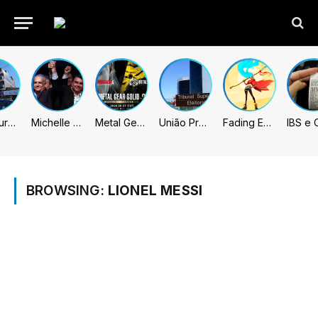
Prefeitura de Sumaré inaugura nova subsede da GCM na Área Cura
Michelle celebra vice de Flávio: “Que chapa possa ser vitoriosa”
Metal Gear Solid: Master Collection 2 terá legendas e menus em portugues
União Progressista e PL terão mais tempo de propaganda eleitoral
Fading Echo – Review
BROWSING:
LIONEL MESSI