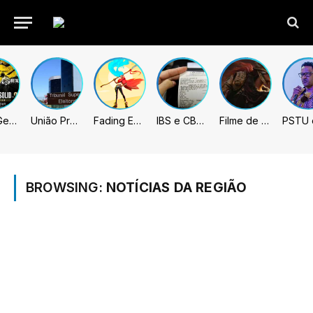
Metal Gear Solid: Master Collection 2 terá legendas e menus em portugues
União Progressista e PL terão mais tempo de propaganda eleitoral
Fading Echo – Review
IBS e CBS necessitarão constar nas notas fiscais com início desta 2ª. Entenda
Filme de Elden Ring tem gravações concluídas, mas ainda fica longe do lançamento
BROWSING:
NOTÍCIAS DA REGIÃO