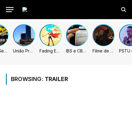
Metal Gear Solid: Master Collection 2 terá legendas e menus em portugues
União Progressista e PL terão mais tempo de propaganda eleitoral
Fading Echo – Review
IBS e CBS necessitarão constar nas notas fiscais com início desta 2ª. Entenda
Filme de Elden Ring tem gravações concluídas, mas ainda fica longe do lançamento
BROWSING:
TRAILER