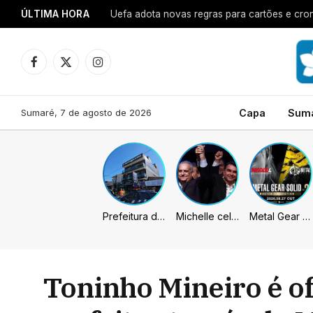
ÚLTIMA HORA
Uefa adota novas regras para cartões e cro
Facebook
X
Instagram
(Twitter)
Sumaré, 7 de agosto de 2026
Capa
Sum
Prefeitura de Sumaré inaugura nova subsede da GCM na Área Cura
Michelle celebra vice de Flávio: “Que chapa possa ser vitoriosa”
Metal Gear Solid: Master Collection 2 terá legendas e menus em portugues
Toninho Mineiro é of