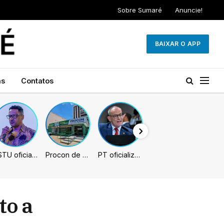
Sobre Sumaré
Anuncie!
BAIXAR O APP
as
Contatos
PSTU oficializa Hertz Dias como candidato à Presidência da República
Procon de Sumaré promove mutirão de renegociação de dívidas com bancos, empresas e concessionárias
PT oficializa Contarato como candidato à reeleição ao Senado no ES
to a