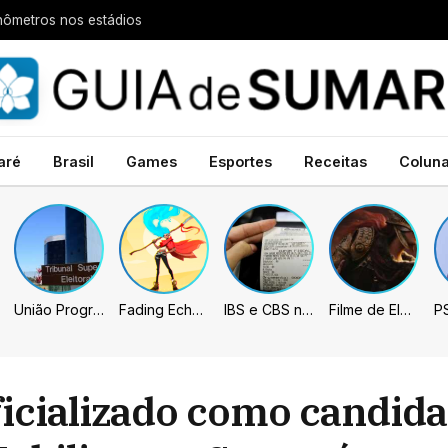
nômetros nos estádios
aré
Brasil
Games
Esportes
Receitas
Colun
União Progressista e PL terão mais tempo de propaganda eleitoral
Fading Echo – Review
IBS e CBS necessitarão constar nas notas fiscais com início desta 2ª. Entenda
Filme de Elden Ring tem gravações concluídas, mas ainda fica longe do lançamento
icializado como candida