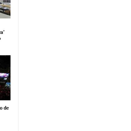
a’
o
o de