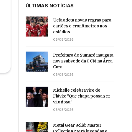
ÚLTIMAS NOTÍCIAS
Uefa adota novas regras para
cartões e cronômetros nos
estádios
06/08/2026
Prefeitura de Sumaré inaugura
nova subsede da GCM na Área
Cura
06/08/2026
Michelle celebra vice de
Flávio: “Que chapa possa ser
vitoriosa”
06/08/2026
Metal Gear Solid: Master
Collection 2 terá legendas e