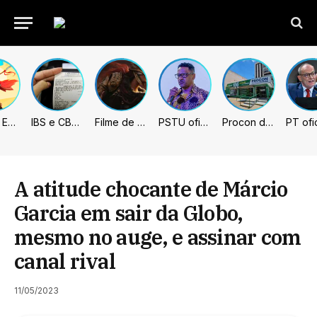
Fading Echo – Review
IBS e CBS necessitarão constar nas notas fiscais com início desta 2ª. Entenda
Filme de Elden Ring tem gravações concluídas, mas ainda fica longe do lançamento
PSTU oficializa Hertz Dias como candidato à Presidência da República
Procon de Sumaré promove mutirão de renegociação de dívidas com bancos, empresas e concessionárias
A atitude chocante de Márcio
Garcia em sair da Globo,
mesmo no auge, e assinar com
canal rival
11/05/2023