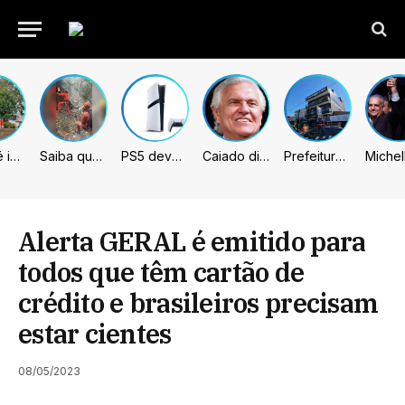
Sumaré inicia retirada de murtas para combater doença que ameaça a citricultura
Saiba quem são as 4 vítimas de queda de helicóptero no Rio de Janeiro
PS5 deve receber melhorias no PSSR com nova atualização de sistema
Caiado diz que “governa” com emendas e julga facções terroristas
Prefeitura de Sumaré inaugura nova subsede da GCM na Área Cura
Alerta GERAL é emitido para
todos que têm cartão de
crédito e brasileiros precisam
estar cientes
08/05/2023