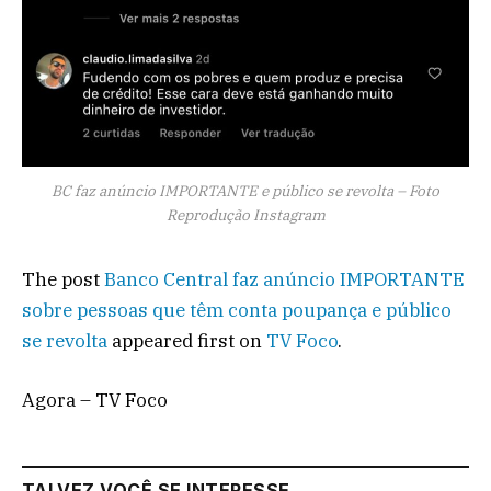
BC faz anúncio IMPORTANTE e público se revolta – Foto
Reprodução Instagram
The post
Banco Central faz anúncio IMPORTANTE
sobre pessoas que têm conta poupança e público
se revolta
appeared first on
TV Foco
.
Agora – TV Foco
TALVEZ VOCÊ SE INTERESSE...