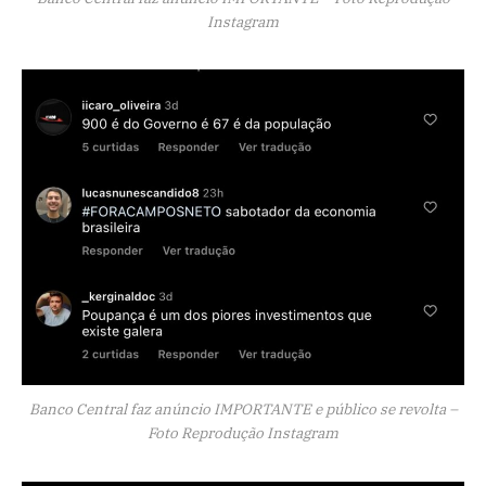
Instagram
Banco Central faz anúncio IMPORTANTE e público se revolta –
Foto Reprodução Instagram