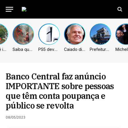
Sumaré inicia retirada de murtas para combater doença que ameaça a citricultura
Saiba quem são as 4 vítimas de queda de helicóptero no Rio de Janeiro
PS5 deve receber melhorias no PSSR com nova atualização de sistema
Caiado diz que “governa” com emendas e julga facções terroristas
Prefeitura de Sumaré inaugura nova subsede da GCM na Área Cura
Banco Central faz anúncio
IMPORTANTE sobre pessoas
que têm conta poupança e
público se revolta
08/05/2023