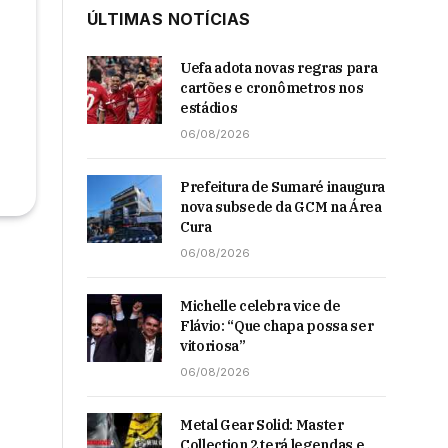
ÚLTIMAS NOTÍCIAS
Uefa adota novas regras para
cartões e cronômetros nos
estádios
06/08/2026
Prefeitura de Sumaré inaugura
nova subsede da GCM na Área
Cura
06/08/2026
Michelle celebra vice de
Flávio: “Que chapa possa ser
vitoriosa”
06/08/2026
Metal Gear Solid: Master
Collection 2 terá legendas e