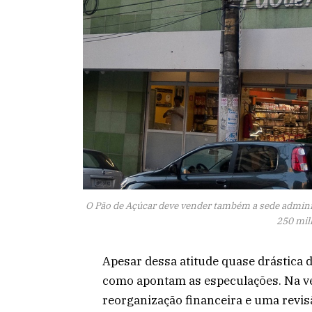
O Pão de Açúcar deve vender também a sede administ
250 mil
Apesar dessa atitude quase drástica d
como apontam as especulações. Na v
reorganização financeira e uma revis