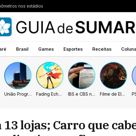
nômetros nos estádios
aré
Brasil
Games
Esportes
Receitas
Colun
União Progressista e PL terão mais tempo de propaganda eleitoral
Fading Echo – Review
IBS e CBS necessitarão constar nas notas fiscais com início desta 2ª. Entenda
Filme de Elden Ring tem gravações concluídas, mas ainda fica longe do lançamento
13 lojas; Carro que cab