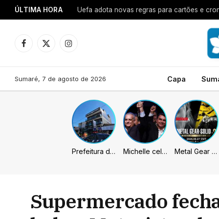
ÚLTIMA HORA
Uefa adota novas regras para cartões e cro
Facebook
X
Instagram
(Twitter)
Sumaré, 7 de agosto de 2026
Capa
Sum
Prefeitura de Sumaré inaugura nova subsede da GCM na Área Cura
Michelle celebra vice de Flávio: “Que chapa possa ser vitoriosa”
Metal Gear Solid: Master Collection 2 terá legendas e menus em portugues
Supermercado fecha 