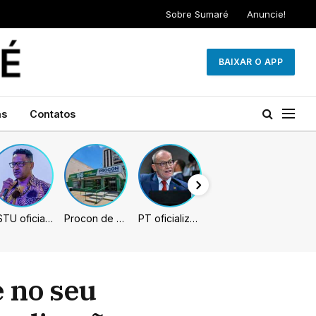
Sobre Sumaré
Anuncie!
BAIXAR O APP
as
Contatos
PSTU oficializa Hertz Dias como candidato à Presidência da República
Procon de Sumaré promove mutirão de renegociação de dívidas com bancos, empresas e concessionárias
PT oficializa Contarato como candidato à reeleição ao Senado no ES
e no seu